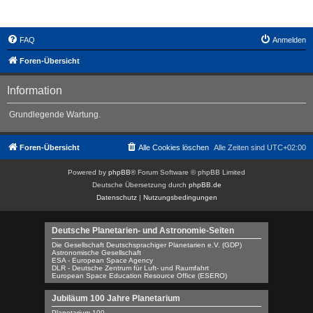
GDP-Forum
FAQ
Anmelden
Foren-Übersicht
Information
Grundlegende Wartung.
Foren-Übersicht
Alle Cookies löschen
Alle Zeiten sind
UTC+02:00
Powered by
phpBB
® Forum Software © phpBB Limited
Deutsche Übersetzung durch
phpBB.de
Datenschutz
|
Nutzungsbedingungen
Deutsche Planetarien- und Astronomie-Seiten
Die Gesellschaft Deutschsprachiger Planetarien e.V. (GDP)
Astronomische Gesellschaft
ESA - European Space Agency
DLR - Deutsche Zentrum für Luft- und Raumfahrt
European Space Education Resource Office (ESERO)
Jubiläum 100 Jahre Planetarium
Planetarium 100