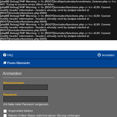
[phpBB Debug] PHP Warning
: in file
[ROOT]/ext/hjw/calendar/event/main_listener.php
on line
403
:
Trying to access array offset on false
[phpBB Debug] PHP Warning
: in file
[ROOT]/includes/functions.php
on line
4130
:
Cannot
modify header information - headers already sent by (output started at
[ROOT]/includes/functions.php:3009)
[phpBB Debug] PHP Warning
: in file
[ROOT]/includes/functions.php
on line
4130
:
Cannot
modify header information - headers already sent by (output started at
[ROOT]/includes/functions.php:3009)
[phpBB Debug] PHP Warning
: in file
[ROOT]/includes/functions.php
on line
4130
:
Cannot
modify header information - headers already sent by (output started at
[ROOT]/includes/functions.php:3009)
[phpBB Debug] PHP Warning
: in file
[ROOT]/includes/functions.php
on line
4130
:
Cannot
modify header information - headers already sent by (output started at
[ROOT]/includes/functions.php:3009)
GDP-Forum
FAQ
Anmelden
Foren-Übersicht
Anmelden
Benutzername:
Passwort:
Ich habe mein Passwort vergessen
Angemeldet bleiben
Meinen Online-Status während dieser Sitzung verbergen