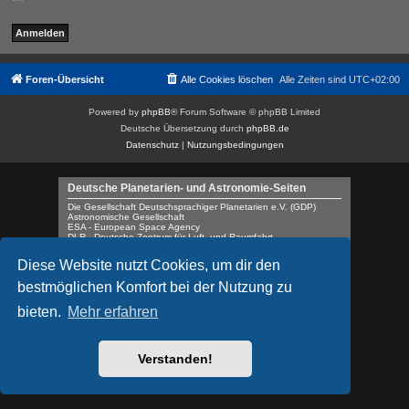
Foren-Übersicht
Alle Cookies löschen
Alle Zeiten sind
UTC+02:00
Powered by
phpBB
® Forum Software © phpBB Limited
Deutsche Übersetzung durch
phpBB.de
Datenschutz
|
Nutzungsbedingungen
Deutsche Planetarien- und Astronomie-Seiten
Die Gesellschaft Deutschsprachiger Planetarien e.V. (GDP)
Astronomische Gesellschaft
ESA - European Space Agency
DLR - Deutsche Zentrum für Luft- und Raumfahrt
European Space Education Resource Office (ESERO)
Diese Website nutzt Cookies, um dir den
Jubiläum 100 Jahre Planetarium
bestmöglichen Komfort bei der Nutzung zu
Planetarium 100
bieten.
Mehr erfahren
Englische Planetarien- und Astronomie-Seiten
IPS - International Planetarium Society
Worldwide Planetariums Database
Verstanden!
NASA - National Aeronautics and Space Administration